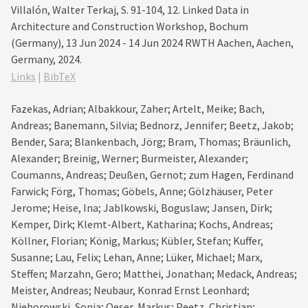
Villalón, Walter Terkaj,
S. 91-104,
12. Linked Data in
Architecture and Construction Workshop, Bochum
(Germany), 13 Jun 2024 - 14 Jun 2024
RWTH Aachen,
Aachen,
Germany,
2024
.
Links
|
BibTeX
Fazekas, Adrian; Albakkour, Zaher; Artelt, Meike; Bach,
Andreas; Banemann, Silvia; Bednorz, Jennifer; Beetz, Jakob;
Bender, Sara; Blankenbach, Jörg; Bram, Thomas; Bräunlich,
Alexander; Breinig, Werner; Burmeister, Alexander;
Coumanns, Andreas; Deußen, Gernot; zum Hagen, Ferdinand
Farwick; Förg, Thomas; Göbels, Anne; Gölzhäuser, Peter
Jerome; Heise, Ina; Jablkowski, Boguslaw; Jansen, Dirk;
Kemper, Dirk; Klemt-Albert, Katharina; Kochs, Andreas;
Köllner, Florian; König, Markus; Kübler, Stefan; Kuffer,
Susanne; Lau, Felix; Lehan, Anne; Lüker, Michael; Marx,
Steffen; Marzahn, Gero; Matthei, Jonathan; Medack, Andreas;
Meister, Andreas; Neubaur, Konrad Ernst Leonhard;
Nieborowski, Sonja; Oeser, Markus; Peetz, Christian;