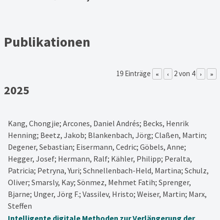
Publikationen
19 Einträge
2 von 4
«
‹
›
»
2025
Kang, Chongjie; Arcones, Daniel Andrés; Becks, Henrik
Henning; Beetz, Jakob; Blankenbach, Jörg; Claßen, Martin;
Degener, Sebastian; Eisermann, Cedric; Göbels, Anne;
Hegger, Josef; Hermann, Ralf; Kähler, Philipp; Peralta,
Patricia; Petryna, Yuri; Schnellenbach-Held, Martina; Schulz,
Oliver; Smarsly, Kay; Sönmez, Mehmet Fatih; Sprenger,
Bjarne; Unger, Jörg F.; Vassilev, Hristo; Weiser, Martin; Marx,
Steffen
Intelligente digitale Methoden zur Verlängerung der