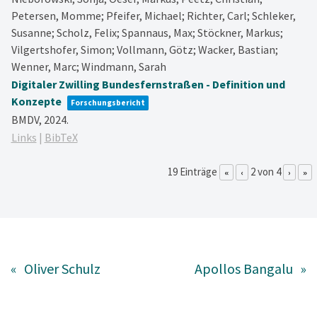
Petersen, Momme; Pfeifer, Michael; Richter, Carl; Schleker,
Susanne; Scholz, Felix; Spannaus, Max; Stöckner, Markus;
Vilgertshofer, Simon; Vollmann, Götz; Wacker, Bastian;
Wenner, Marc; Windmann, Sarah
Digitaler Zwilling Bundesfernstraßen - Definition und
Konzepte
Forschungsbericht
BMDV,
2024
.
Links
|
BibTeX
19 Einträge
2 von 4
«
‹
›
»
«
Oliver Schulz
Apollos Bangalu
»