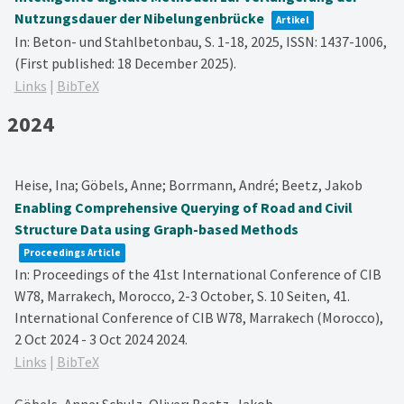
Nutzungsdauer der Nibelungenbrücke
Artikel
In:
Beton- und Stahlbetonbau,
S. 1-18,
2025
,
ISSN: 1437-1006
,
(First published: 18 December 2025)
.
Links
|
BibTeX
2024
Heise, Ina; Göbels, Anne; Borrmann, André; Beetz, Jakob
Enabling Comprehensive Querying of Road and Civil
Structure Data using Graph-based Methods
Proceedings Article
In:
Proceedings of the 41st International Conference of CIB
W78, Marrakech, Morocco, 2-3 October,
S. 10 Seiten,
41.
International Conference of CIB W78, Marrakech (Morocco),
2 Oct 2024 - 3 Oct 2024
2024
.
Links
|
BibTeX