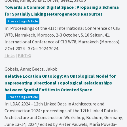
Göbels, Anne; Schulz, Oliver; Beetz, Jakob
Towards a Common Digital Space : Proposing a Schema
for Spatially Linking Heterogeneous Resources
Proceedings Article
In:
Proceedings of the 41st International Conference of CIB
W78, Marrakech, Morocco, 2-3 October,
S. 10 Seiten,
41.
International Conference of CIB W78, Marrakech (Morocco),
2 Oct 2024 - 3 Oct 2024
2024
.
Links
|
BibTeX
Göbels, Anne; Beetz, Jakob
Relative Location Ontology: An Ontological Model for
Representing Directional Topological Relationships
between Spatial Entities in Oriented Space
Proceedings Article
In:
LDAC 2024 - 12th Linked Data in Architecture and
Construction 2024 : proceedings of the 12th Linked Data in
Architecture and Construction Workshop, Bochum, Germany,
June 13-14, 2024 / edited by Pieter Pauwels, María Poveda-