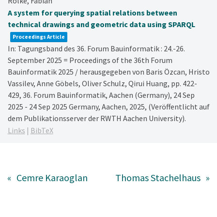
Rolke, Fabian
A system for querying spatial relations between
technical drawings and geometric data using SPARQL
Proceedings Article
In:
Tagungsband des 36. Forum Bauinformatik : 24.-26.
September 2025 = Proceedings of the 36th Forum
Bauinformatik 2025 / herausgegeben von Baris Özcan, Hristo
Vassilev, Anne Göbels, Oliver Schulz, Qirui Huang,
pp. 422-
429,
36. Forum Bauinformatik, Aachen (Germany), 24 Sep
2025 - 24 Sep 2025
Germany,
Aachen,
2025
, (Veröffentlicht auf
dem Publikationsserver der RWTH Aachen University)
.
Links
|
BibTeX
«
Cemre Karaoglan
Thomas Stachelhaus
»