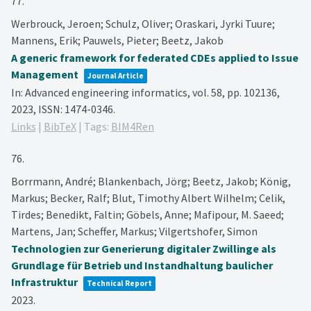
77.
Werbrouck, Jeroen; Schulz, Oliver; Oraskari, Jyrki Tuure;
Mannens, Erik; Pauwels, Pieter; Beetz, Jakob
A generic framework for federated CDEs applied to Issue
Management
Journal Article
In:
Advanced engineering informatics,
vol. 58,
pp. 102136,
2023
,
ISSN: 1474-0346
.
Links
|
BibTeX
|
Tags:
BIM4Ren
76.
Borrmann, André; Blankenbach, Jörg; Beetz, Jakob; König,
Markus; Becker, Ralf; Blut, Timothy Albert Wilhelm; Celik,
Tirdes; Benedikt, Faltin; Göbels, Anne; Mafipour, M. Saeed;
Martens, Jan; Scheffer, Markus; Vilgertshofer, Simon
Technologien zur Generierung digitaler Zwillinge als
Grundlage für Betrieb und Instandhaltung baulicher
Infrastruktur
Technical Report
2023
.