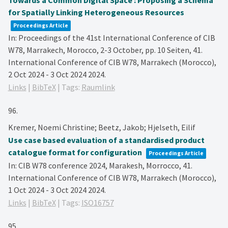
Towards a Common Digital Space : Proposing a Schema
for Spatially Linking Heterogeneous Resources
Proceedings Article
In:
Proceedings of the 41st International Conference of CIB
W78, Marrakech, Morocco, 2-3 October,
pp. 10 Seiten,
41.
International Conference of CIB W78, Marrakech (Morocco),
2 Oct 2024 - 3 Oct 2024
2024
.
Links
|
BibTeX
|
Tags:
Raumlink
96.
Kremer, Noemi Christine; Beetz, Jakob; Hjelseth, Eilif
Use case based evaluation of a standardised product
catalogue format for configuration
Proceedings Article
In:
CIB W78 conference 2024, Marakesh, Morrocco,
41.
International Conference of CIB W78, Marrakech (Morocco),
1 Oct 2024 - 3 Oct 2024
2024
.
Links
|
BibTeX
|
Tags:
ISO16757
95.