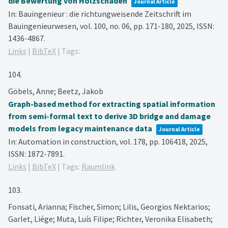
die Bewertung von Holzschäden
Journal Article
In:
Bauingenieur : die richtungweisende Zeitschrift im
Bauingenieurwesen,
vol. 100,
no. 06,
pp. 171-180,
2025
,
ISSN:
1436-4867
.
Links
|
BibTeX
|
Tags:
104.
Göbels, Anne; Beetz, Jakob
Graph-based method for extracting spatial information
from semi-formal text to derive 3D bridge and damage
models from legacy maintenance data
Journal Article
In:
Automation in construction,
vol. 178,
pp. 106418,
2025
,
ISSN: 1872-7891
.
Links
|
BibTeX
|
Tags:
Raumlink
103.
Fonsati, Arianna; Fischer, Simon; Lilis, Georgios Nektarios;
Garlet, Liége; Muta, Luís Filipe; Richter, Veronika Elisabeth;