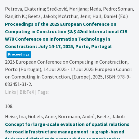
Petrova, Ekaterina; Srećković, Marijana; Meda, Pedro; Soman,
Ranjith K.; Beetz, Jakob; McArthur, Jenn; Hall, Daniel (Ed.)
Proceedings of the 2025 European Conference on
Computing in Construction $&$ 42nd International CIB
W78 Conference on Information Technology in
Construction : July 14-17, 2025, Porto, Portugal
Proceedings
2025 European Conference on Computing in Construction,
Porto (Portugal), 14 Jul 2025 - 17 Jul 2025
European Council
on Computing in Construction,
[Europe],
2025
,
ISBN: 978-9-
083451-31-2
.
Links
|
BibTeX
|
Tags:
108.
Heise, Ina; Göbels, Anne; Borrmann, André; Beetz, Jakob
Concept for large-scale evaluation of spatial relations
for road infrastructure management : a graph-based