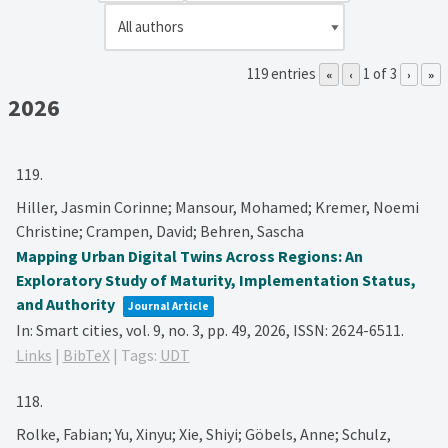
119 entries
1 of 3
«
‹
›
»
2026
119.
Hiller, Jasmin Corinne; Mansour, Mohamed; Kremer, Noemi
Christine; Crampen, David; Behren, Sascha
Mapping Urban Digital Twins Across Regions: An
Exploratory Study of Maturity, Implementation Status,
and Authority
Journal Article
In:
Smart cities,
vol. 9,
no. 3,
pp. 49,
2026
,
ISSN: 2624-6511
.
Links
|
BibTeX
|
Tags:
UDT
118.
Rolke, Fabian; Yu, Xinyu; Xie, Shiyi; Göbels, Anne; Schulz,