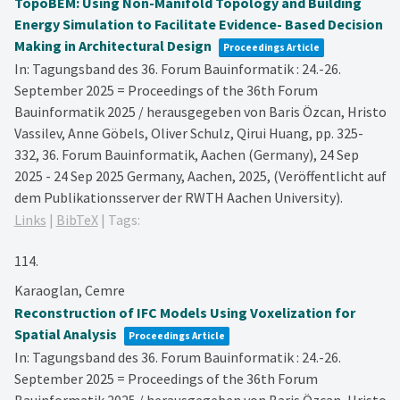
TopoBEM: Using Non-Manifold Topology and Building
Energy Simulation to Facilitate Evidence- Based Decision
Making in Architectural Design
Proceedings Article
In:
Tagungsband des 36. Forum Bauinformatik : 24.-26.
September 2025 = Proceedings of the 36th Forum
Bauinformatik 2025 / herausgegeben von Baris Özcan, Hristo
Vassilev, Anne Göbels, Oliver Schulz, Qirui Huang,
pp. 325-
332,
36. Forum Bauinformatik, Aachen (Germany), 24 Sep
2025 - 24 Sep 2025
Germany,
Aachen,
2025
, (Veröffentlicht auf
dem Publikationsserver der RWTH Aachen University)
.
Links
|
BibTeX
|
Tags:
114.
Karaoglan, Cemre
Reconstruction of IFC Models Using Voxelization for
Spatial Analysis
Proceedings Article
In:
Tagungsband des 36. Forum Bauinformatik : 24.-26.
September 2025 = Proceedings of the 36th Forum