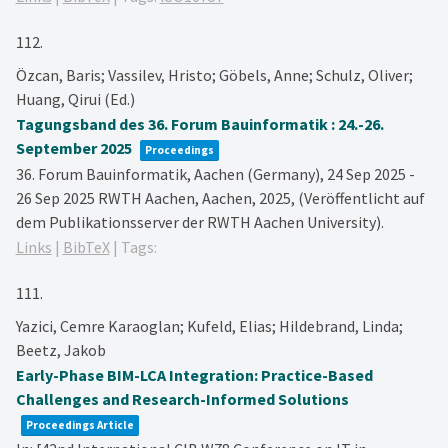
112.
Özcan, Baris; Vassilev, Hristo; Göbels, Anne; Schulz, Oliver;
Huang, Qirui (Ed.)
Tagungsband des 36. Forum Bauinformatik : 24.-26.
September 2025
Proceedings
36. Forum Bauinformatik, Aachen (Germany), 24 Sep 2025 -
26 Sep 2025
RWTH Aachen,
Aachen,
2025
, (Veröffentlicht auf
dem Publikationsserver der RWTH Aachen University)
.
Links
|
BibTeX
|
Tags:
111.
Yazici, Cemre Karaoglan; Kufeld, Elias; Hildebrand, Linda;
Beetz, Jakob
Early-Phase BIM-LCA Integration: Practice-Based
Challenges and Research-Informed Solutions
Proceedings Article