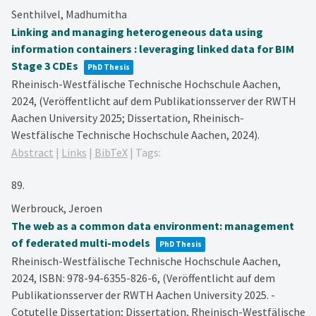
Senthilvel, Madhumitha
Linking and managing heterogeneous data using
information containers : leveraging linked data for BIM
Stage 3 CDEs
PhD Thesis
Rheinisch-Westfälische Technische Hochschule Aachen,
2024
, (Veröffentlicht auf dem Publikationsserver der RWTH
Aachen University 2025; Dissertation, Rheinisch-
Westfälische Technische Hochschule Aachen, 2024)
.
Abstract
|
Links
|
BibTeX
|
Tags:
89.
Werbrouck, Jeroen
The web as a common data environment: management
of federated multi-models
PhD Thesis
Rheinisch-Westfälische Technische Hochschule Aachen,
2024
,
ISBN: 978-94-6355-826-6
, (Veröffentlicht auf dem
Publikationsserver der RWTH Aachen University 2025. -
Cotutelle Dissertation; Dissertation, Rheinisch-Westfälische