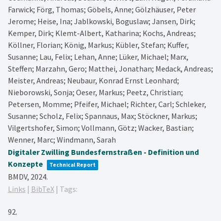
Farwick; Förg, Thomas; Göbels, Anne; Gölzhäuser, Peter
Jerome; Heise, Ina; Jablkowski, Boguslaw; Jansen, Dirk;
Kemper, Dirk; Klemt-Albert, Katharina; Kochs, Andreas;
Köllner, Florian; König, Markus; Kübler, Stefan; Kuffer,
Susanne; Lau, Felix; Lehan, Anne; Lüker, Michael; Marx,
Steffen; Marzahn, Gero; Matthei, Jonathan; Medack, Andreas;
Meister, Andreas; Neubaur, Konrad Ernst Leonhard;
Nieborowski, Sonja; Oeser, Markus; Peetz, Christian;
Petersen, Momme; Pfeifer, Michael; Richter, Carl; Schleker,
Susanne; Scholz, Felix; Spannaus, Max; Stöckner, Markus;
Vilgertshofer, Simon; Vollmann, Götz; Wacker, Bastian;
Wenner, Marc; Windmann, Sarah
Digitaler Zwilling Bundesfernstraßen - Definition und
Konzepte
Technical Report
BMDV,
2024
.
Links
|
BibTeX
|
Tags:
92.