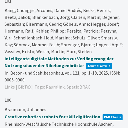
101.
Kang, Chongjie; Arcones, Daniel Andrés; Becks, Henrik;
Beetz, Jakob; Blankenbach, Jörg; Claßen, Martin; Degener,
Sebastian; Eisermann, Cedric; Göbels, Anne; Hegger, Josef;
Hermann, Ralf; Kähler, Philipp; Peralta, Patricia; Petryna,
Yuri; Schnellenbach-Held, Martina; Schulz, Oliver; Smarsly,
Kay; Sönmez, Mehmet Fatih; Sprenger, Bjarne; Unger, Jörg F.;
Vassilev, Hristo; Weiser, Martin; Marx, Steffen
Intelligente digitale Methoden zur Verlängerung der
Nutzungsdauer der Nibelungenbrücke
Journal Article
In:
Beton- und Stahlbetonbau,
vol. 121,
pp. 1-18,
2025
,
ISSN:
0005-9900
.
Links
|
BibTeX
|
Tags:
Raumlink
,
SpatioBRAG
100.
Braumann, Johannes
Creative robotics : robots for skill digitization
PhD Thesis
Rheinisch-Westfälische Technische Hochschule Aachen,