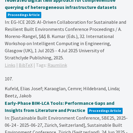
federated digital twin approach for comprehensive
querying of heterogeneous infrastructure datasets
Proceedings Article
In:
EG-ICE 2025: AI-Driven Collaboration for Sustainable and
Resilient Built Environments Conference Proceedings / A.
Moreno-Rangel, $&$ B. Kumar (Eds.),
32. International
Workshop on Intelligent Computing in Engineering,
Glasgow (UK), 1 Jul 2025 - 4 Jul 2025
University of
Strathclyde Publishing,
2025
.
Links
|
BibTeX
|
Tags:
Raumlink
107.
Kufeld, Elias Josef; Karaoglan, Cemre; Hildebrand, Linda;
Beetz, Jakob
Early-Phase BIM-LCA Tools: Performance Gaps and
Insights from Literature and Practice
Proceedings Article
In:
[Sustainable Built Environment Conference, SBE25, 2025-
06-24 - 2025-06-27, Zürich, Switzerland],
Sustainable Built
Environment Conference, Zürich (Switzerland), 24 Jun 2025 -