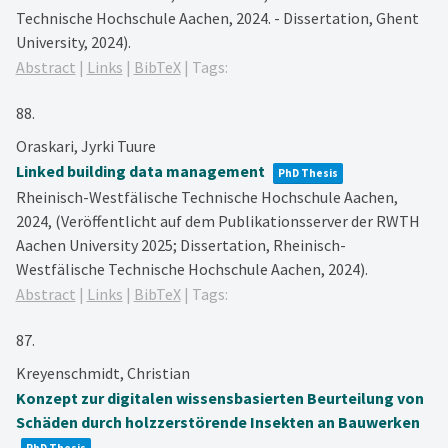
Technische Hochschule Aachen, 2024. - Dissertation, Ghent
University, 2024)
.
Abstract
|
Links
|
BibTeX
|
Tags:
88.
Oraskari, Jyrki Tuure
Linked building data management
PhD Thesis
Rheinisch-Westfälische Technische Hochschule Aachen,
2024
, (Veröffentlicht auf dem Publikationsserver der RWTH
Aachen University 2025; Dissertation, Rheinisch-
Westfälische Technische Hochschule Aachen, 2024)
.
Abstract
|
Links
|
BibTeX
|
Tags:
87.
Kreyenschmidt, Christian
Konzept zur digitalen wissensbasierten Beurteilung von
Schäden durch holzzerstörende Insekten an Bauwerken