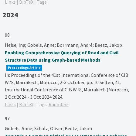
Links
|
BibTeX
|
Tags:
2024
98.
Heise, Ina; Göbels, Anne; Borrmann, André; Beetz, Jakob
Enabling Comprehensive Querying of Road and Civil
Structure Data using Graph-based Methods
Proceedings Article
In:
Proceedings of the 41st International Conference of CIB
W78, Marrakech, Morocco, 2-3 October,
pp. 10 Seiten,
41.
International Conference of CIB W78, Marrakech (Morocco),
2 Oct 2024 - 3 Oct 2024
2024
.
Links
|
BibTeX
|
Tags:
Raumlink
97.
Göbels, Anne; Schulz, Oliver; Beetz, Jakob