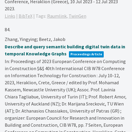
Conference, Heraklion (Greece), 10 Jul 2023 - 12 Jul 2023
2023
.
Links
|
BibTeX
|
Tags:
Raumlink
,
TwinGen
84.
Zhang, Yingying; Beetz, Jakob
Describe and query semantic building digital twin data in
temporal Knowledge Graphs
Proceedings Article
In:
Proceedings of 2023 European Conference on Computing
in Construction $&$ 40th International CIB W78 Conference
on Information Technology for Construction : July 10-12,
2023, Heraklion, Crete, Greece / edited by Prof. Mohamad
Kassem, Newcastle University (UK); Assoc. Prof. Lavinia
Chiara Tagliabue, University of Turin (IT); Prof. Robert Amor,
University of Auckland (NZ); Dr. Marijana Sreckovic, TU Wien
(AT); Dr. Athanasios Chassiakos, University of Patras (GR) ;
organizer: European Council for Research and Innovation in
Building and Construction, CIB W78,
pp. 7 Seiten,
European