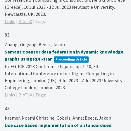
Conference on Computing in Construction, Heraklion, Crete
(Greece), 10 Jul 2023 - 12 Jul 2023
Newcastle University,
Newcastle, UK,
2023
.
Links
|
BibTeX
|
Tags:
83.
Zhang, Yingying; Beetz, Jakob
Semantic sensor data federation in dynamic knowledge
graphs using RDF-star
Proceedings Article
In:
EG-ICE 2023 Conference Papers,
pp. 1-10,
30.
International Conference on Intelligent Computing in
Engineering, London (UK), 4 Jul 2023 - 7 Jul 2023
University
College London,
London,
2023
.
Links
|
BibTeX
|
Tags:
82.
Kremer, Noemi Christine; Göbels, Anne; Beetz, Jakob
Use case based implementation of a standardised