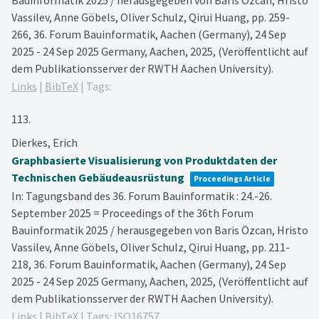
Bauinformatik 2025 / herausgegeben von Baris Özcan, Hristo
Vassilev, Anne Göbels, Oliver Schulz, Qirui Huang,
pp. 259-
266,
36. Forum Bauinformatik, Aachen (Germany), 24 Sep
2025 - 24 Sep 2025
Germany,
Aachen,
2025
, (Veröffentlicht auf
dem Publikationsserver der RWTH Aachen University)
.
Links
|
BibTeX
|
Tags:
113.
Dierkes, Erich
Graphbasierte Visualisierung von Produktdaten der
Technischen Gebäudeausrüstung
Proceedings Article
In:
Tagungsband des 36. Forum Bauinformatik : 24.-26.
September 2025 = Proceedings of the 36th Forum
Bauinformatik 2025 / herausgegeben von Baris Özcan, Hristo
Vassilev, Anne Göbels, Oliver Schulz, Qirui Huang,
pp. 211-
218,
36. Forum Bauinformatik, Aachen (Germany), 24 Sep
2025 - 24 Sep 2025
Germany,
Aachen,
2025
, (Veröffentlicht auf
dem Publikationsserver der RWTH Aachen University)
.
Links
|
BibTeX
|
Tags:
ISO16757