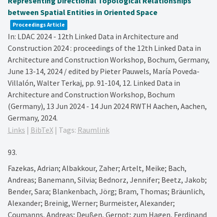
Representing Directional Topological Relationships
between Spatial Entities in Oriented Space
Proceedings Article
In:
LDAC 2024 - 12th Linked Data in Architecture and
Construction 2024 : proceedings of the 12th Linked Data in
Architecture and Construction Workshop, Bochum, Germany,
June 13-14, 2024 / edited by Pieter Pauwels, María Poveda-
Villalón, Walter Terkaj,
pp. 91-104,
12. Linked Data in
Architecture and Construction Workshop, Bochum
(Germany), 13 Jun 2024 - 14 Jun 2024
RWTH Aachen,
Aachen,
Germany,
2024
.
Links
|
BibTeX
|
Tags:
Raumlink
93.
Fazekas, Adrian; Albakkour, Zaher; Artelt, Meike; Bach,
Andreas; Banemann, Silvia; Bednorz, Jennifer; Beetz, Jakob;
Bender, Sara; Blankenbach, Jörg; Bram, Thomas; Bräunlich,
Alexander; Breinig, Werner; Burmeister, Alexander;
Coumanns, Andreas; Deußen, Gernot; zum Hagen, Ferdinand