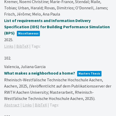
Kremer, Noemi Christine; Marie-France, Stendal; Maile,
Tobias; Urban, Harald; Rovas, Dimitrios; O'Donnell, James;
Frisch, Jérôme; Melo, Ana Paula
List of requirements and Information Delivery
Specification (IDS) for Building Performance Simulation
(BPS)
Miscellaneous
2025
.
Links
|
BibTeX
|
Tags:
102.
Valencia, Juliana Garcia
What makes a neighborhood a home?
Masters Thesis
Rheinisch-Westfälische Technische Hochschule Aachen,
Aachen,
2025
, (Veröffentlicht auf dem Publikationsserver der
RWTH Aachen University; Masterarbeit, Rheinisch-
Westfälische Technische Hochschule Aachen, 2025)
.
Abstract
|
Links
|
BibTeX
|
Tags: