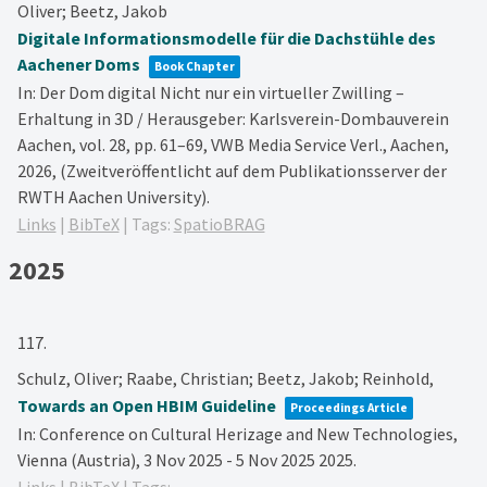
Oliver; Beetz, Jakob
Digitale Informationsmodelle für die Dachstühle des
Aachener Doms
Book Chapter
In:
Der Dom digital Nicht nur ein virtueller Zwilling –
Erhaltung in 3D / Herausgeber: Karlsverein-Dombauverein
Aachen,
vol. 28,
pp. 61–69,
VWB Media Service Verl.,
Aachen,
2026
, (Zweitveröffentlicht auf dem Publikationsserver der
RWTH Aachen University)
.
Links
|
BibTeX
|
Tags:
SpatioBRAG
2025
117.
Schulz, Oliver; Raabe, Christian; Beetz, Jakob; Reinhold,
Towards an Open HBIM Guideline
Proceedings Article
In:
Conference on Cultural Herizage and New Technologies,
Vienna (Austria), 3 Nov 2025 - 5 Nov 2025
2025
.