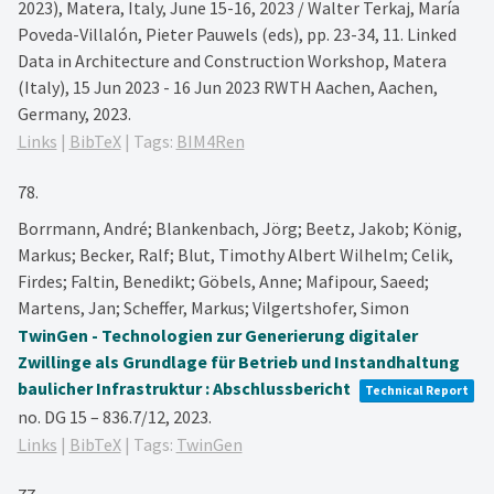
2023), Matera, Italy, June 15-16, 2023 / Walter Terkaj, María
Poveda-Villalón, Pieter Pauwels (eds),
pp. 23-34,
11. Linked
Data in Architecture and Construction Workshop, Matera
(Italy), 15 Jun 2023 - 16 Jun 2023
RWTH Aachen,
Aachen,
Germany,
2023
.
Links
|
BibTeX
|
Tags:
BIM4Ren
78.
Borrmann, André; Blankenbach, Jörg; Beetz, Jakob; König,
Markus; Becker, Ralf; Blut, Timothy Albert Wilhelm; Celik,
Firdes; Faltin, Benedikt; Göbels, Anne; Mafipour, Saeed;
Martens, Jan; Scheffer, Markus; Vilgertshofer, Simon
TwinGen - Technologien zur Generierung digitaler
Zwillinge als Grundlage für Betrieb und Instandhaltung
baulicher Infrastruktur : Abschlussbericht
Technical Report
no. DG 15 – 836.7/12,
2023
.
Links
|
BibTeX
|
Tags:
TwinGen