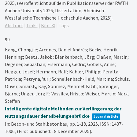
2025
, (Veröffentlicht auf dem Publikationsserver der RWTH
Aachen University 2026; Dissertation, Rheinisch-
Westfälische Technische Hochschule Aachen, 2025)
.
Abstract
|
Links
|
BibTeX
|
Tags:
99.
Kang, Chongjie; Arcones, Daniel Andrés; Becks, Henrik
Henning; Beetz, Jakob; Blankenbach, Jörg; Claßen, Martin;
Degener, Sebastian; Eisermann, Cedric; Göbels, Anne;
Hegger, Josef; Hermann, Ralf; Kähler, Philipp; Peralta,
Patricia; Petryna, Yuri; Schnellenbach-Held, Martina; Schulz,
Oliver; Smarsly, Kay; Sönmez, Mehmet Fatih; Sprenger,
Bjarne; Unger, Jörg F.; Vassilev, Hristo; Weiser, Martin; Marx,
Steffen
Intelligente digitale Methoden zur Verlängerung der
Nutzungsdauer der Nibelungenbrücke
Journal Article
In:
Beton- und Stahlbetonbau,
pp. 1-18,
2025
,
ISSN: 1437-
1006
, (First published: 18 December 2025)
.