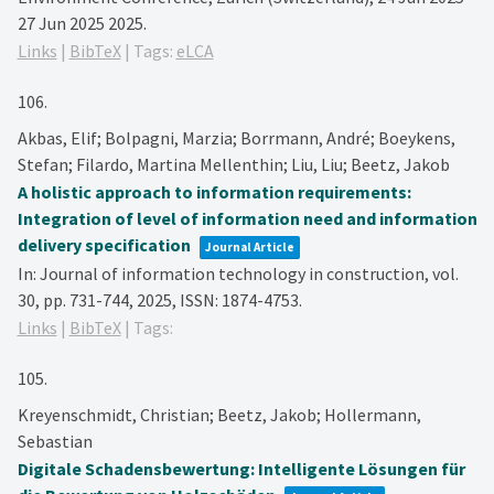
27 Jun 2025
2025
.
Links
|
BibTeX
|
Tags:
eLCA
106.
Akbas, Elif; Bolpagni, Marzia; Borrmann, André; Boeykens,
Stefan; Filardo, Martina Mellenthin; Liu, Liu; Beetz, Jakob
A holistic approach to information requirements:
Integration of level of information need and information
delivery specification
Journal Article
In:
Journal of information technology in construction,
vol.
30,
pp. 731-744,
2025
,
ISSN: 1874-4753
.
Links
|
BibTeX
|
Tags:
105.
Kreyenschmidt, Christian; Beetz, Jakob; Hollermann,
Sebastian
Digitale Schadensbewertung: Intelligente Lösungen für