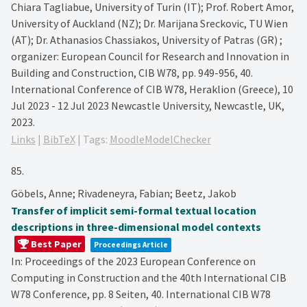
Chiara Tagliabue, University of Turin (IT); Prof. Robert Amor,
University of Auckland (NZ); Dr. Marijana Sreckovic, TU Wien
(AT); Dr. Athanasios Chassiakos, University of Patras (GR) ;
organizer: European Council for Research and Innovation in
Building and Construction, CIB W78,
pp. 949-956,
40.
International Conference of CIB W78, Heraklion (Greece), 10
Jul 2023 - 12 Jul 2023
Newcastle University,
Newcastle, UK,
2023
.
Links
|
BibTeX
|
Tags:
MoodleModelChecker
85.
Göbels, Anne; Rivadeneyra, Fabian; Beetz, Jakob
Transfer of implicit semi-formal textual location
descriptions in three-dimensional model contexts
Best Paper
Proceedings Article
In:
Proceedings of the 2023 European Conference on
Computing in Construction and the 40th International CIB
W78 Conference,
pp. 8 Seiten,
40. International CIB W78