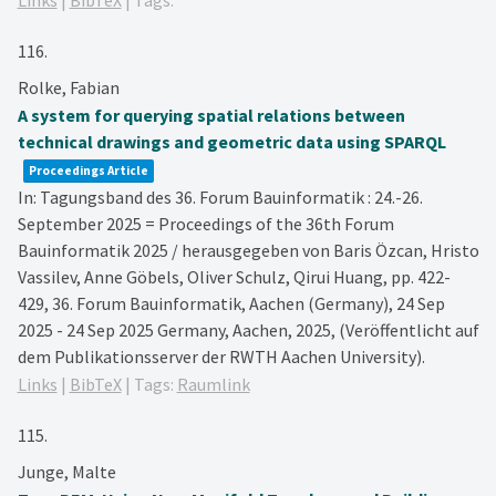
Links
|
BibTeX
|
Tags:
116.
Rolke, Fabian
A system for querying spatial relations between
technical drawings and geometric data using SPARQL
Proceedings Article
In:
Tagungsband des 36. Forum Bauinformatik : 24.-26.
September 2025 = Proceedings of the 36th Forum
Bauinformatik 2025 / herausgegeben von Baris Özcan, Hristo
Vassilev, Anne Göbels, Oliver Schulz, Qirui Huang,
pp. 422-
429,
36. Forum Bauinformatik, Aachen (Germany), 24 Sep
2025 - 24 Sep 2025
Germany,
Aachen,
2025
, (Veröffentlicht auf
dem Publikationsserver der RWTH Aachen University)
.
Links
|
BibTeX
|
Tags:
Raumlink
115.
Junge, Malte