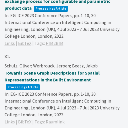
exchange process for configurable and parametric
product data
Proceedings Article
In:
EG-ICE 2023 Conference Papers,
pp. 1-10,
30.
International Conference on Intelligent Computing in
Engineering, London (UK), 4 Jul 2023 - 7 Jul 2023
University
College London,
London,
2023
.
Links
|
BibTeX
|
Tags:
PIM2BIM
81.
Schulz, Oliver; Werbrouck, Jeroen; Beetz, Jakob
Towards Scene Graph Descriptions for Spatial
Representations in the Built Environment
Proceedings Article
In:
EG-ICE 2023 Conference Papers,
pp. 1-10,
30.
International Conference on Intelligent Computing in
Engineering, London (UK), 4 Jul 2023 - 7 Jul 2023
University
College London,
London,
2023
.
Links
|
BibTeX
|
Tags:
Raumlink