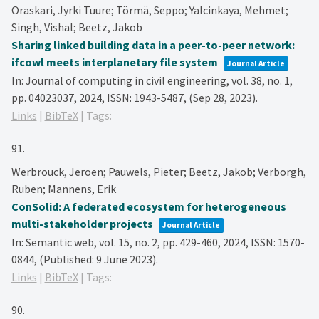
Oraskari, Jyrki Tuure; Törmä, Seppo; Yalcinkaya, Mehmet;
Singh, Vishal; Beetz, Jakob
Sharing linked building data in a peer-to-peer network:
ifcowl meets interplanetary file system
Journal Article
In:
Journal of computing in civil engineering,
vol. 38,
no. 1,
pp. 04023037,
2024
,
ISSN: 1943-5487
, (Sep 28, 2023)
.
Links
|
BibTeX
|
Tags:
91.
Werbrouck, Jeroen; Pauwels, Pieter; Beetz, Jakob; Verborgh,
Ruben; Mannens, Erik
ConSolid: A federated ecosystem for heterogeneous
multi-stakeholder projects
Journal Article
In:
Semantic web,
vol. 15,
no. 2,
pp. 429-460,
2024
,
ISSN: 1570-
0844
, (Published: 9 June 2023)
.
Links
|
BibTeX
|
Tags:
90.