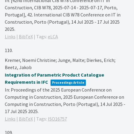
In:
[42nd International CIB W78 Conference on IT in
Construction, CIB W78, 2025-07-14 - 2025-07-17, Porto,
Portugal],
42. International CIB W78 Conference on IT in
Construction, Porto (Portugal), 14 Jul 2025 - 17 Jul 2025
2025
.
Links
|
BibTeX
|
Tags:
eLCA
110.
Kremer, Noemi Christine; Junge, Malte; Dierkes, Erich;
Beetz, Jakob
Integration of Parametric Product Catalogue
Requirements in IFC
Proceedings Article
In:
Proceedings of the 2025 European Conference on
Computing in Construction,
2025 European Conference on
Computing in Construction, Porto (Portugal), 14 Jul 2025 -
17 Jul 2025
2025
.
Links
|
BibTeX
|
Tags:
ISO16757
109.