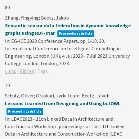
80.
Zhang, Yingying; Beetz, Jakob
Semantic sensor data federation in dynamic knowledge
graphs using RDF-star
Proceedings Article
In:
EG-ICE 2023 Conference Papers,
pp. 1-10,
30.
International Conference on Intelligent Computing in
Engineering, London (UK), 4 Jul 2023 - 7 Jul 2023
University
College London,
London,
2023
.
Links
|
BibTeX
|
Tags:
79.
Schulz, Oliver; Oraskari, Jyrki Tuure; Beetz, Jakob
Lessons Learned from Designing and Using bcfOWL
Proceedings Article
In:
LDAC2023 - 11th Linked Data in Architecture and
Construction Workshop : proceedings of the 11th Linked
Data in Architecture and Construction Workshop (LDAC