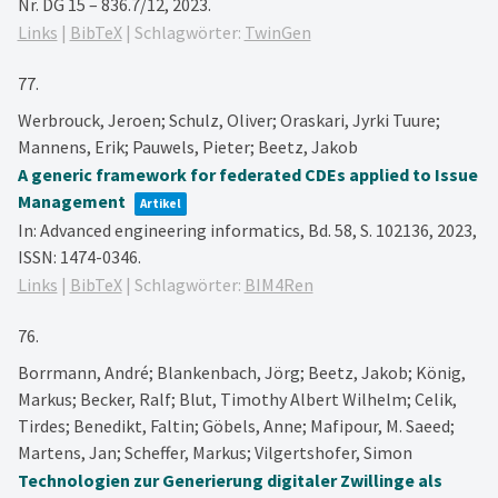
Nr. DG 15 – 836.7/12,
2023
.
Links
|
BibTeX
|
Schlagwörter:
TwinGen
77.
Werbrouck, Jeroen; Schulz, Oliver; Oraskari, Jyrki Tuure;
Mannens, Erik; Pauwels, Pieter; Beetz, Jakob
A generic framework for federated CDEs applied to Issue
Management
Artikel
In:
Advanced engineering informatics,
Bd. 58,
S. 102136,
2023
,
ISSN: 1474-0346
.
Links
|
BibTeX
|
Schlagwörter:
BIM4Ren
76.
Borrmann, André; Blankenbach, Jörg; Beetz, Jakob; König,
Markus; Becker, Ralf; Blut, Timothy Albert Wilhelm; Celik,
Tirdes; Benedikt, Faltin; Göbels, Anne; Mafipour, M. Saeed;
Martens, Jan; Scheffer, Markus; Vilgertshofer, Simon
Technologien zur Generierung digitaler Zwillinge als