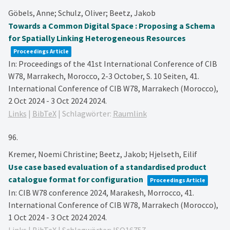
Göbels, Anne; Schulz, Oliver; Beetz, Jakob
Towards a Common Digital Space : Proposing a Schema
for Spatially Linking Heterogeneous Resources
Proceedings Article
In:
Proceedings of the 41st International Conference of CIB
W78, Marrakech, Morocco, 2-3 October,
S. 10 Seiten,
41.
International Conference of CIB W78, Marrakech (Morocco),
2 Oct 2024 - 3 Oct 2024
2024
.
Links
|
BibTeX
|
Schlagwörter:
Raumlink
96.
Kremer, Noemi Christine; Beetz, Jakob; Hjelseth, Eilif
Use case based evaluation of a standardised product
catalogue format for configuration
Proceedings Article
In:
CIB W78 conference 2024, Marakesh, Morrocco,
41.
International Conference of CIB W78, Marrakech (Morocco),
1 Oct 2024 - 3 Oct 2024
2024
.