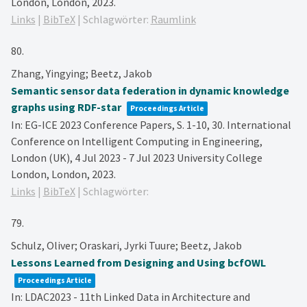
London,
London,
2023
.
Links
|
BibTeX
|
Schlagwörter:
Raumlink
80.
Zhang, Yingying; Beetz, Jakob
Semantic sensor data federation in dynamic knowledge
graphs using RDF-star
Proceedings Article
In:
EG-ICE 2023 Conference Papers,
S. 1-10,
30. International
Conference on Intelligent Computing in Engineering,
London (UK), 4 Jul 2023 - 7 Jul 2023
University College
London,
London,
2023
.
Links
|
BibTeX
|
Schlagwörter:
79.
Schulz, Oliver; Oraskari, Jyrki Tuure; Beetz, Jakob
Lessons Learned from Designing and Using bcfOWL
Proceedings Article
In:
LDAC2023 - 11th Linked Data in Architecture and