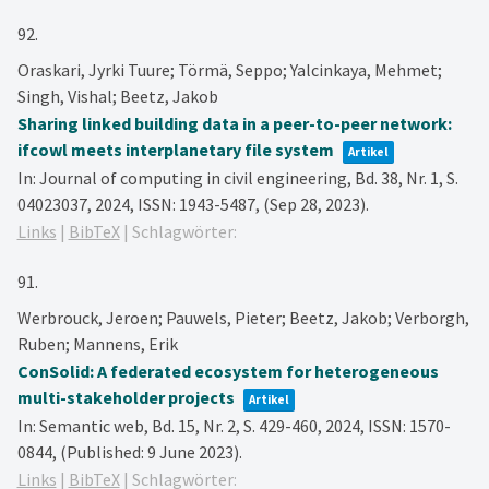
92.
Oraskari, Jyrki Tuure; Törmä, Seppo; Yalcinkaya, Mehmet;
Singh, Vishal; Beetz, Jakob
Sharing linked building data in a peer-to-peer network:
ifcowl meets interplanetary file system
Artikel
In:
Journal of computing in civil engineering,
Bd. 38,
Nr. 1,
S.
04023037,
2024
,
ISSN: 1943-5487
, (Sep 28, 2023)
.
Links
|
BibTeX
|
Schlagwörter:
91.
Werbrouck, Jeroen; Pauwels, Pieter; Beetz, Jakob; Verborgh,
Ruben; Mannens, Erik
ConSolid: A federated ecosystem for heterogeneous
multi-stakeholder projects
Artikel
In:
Semantic web,
Bd. 15,
Nr. 2,
S. 429-460,
2024
,
ISSN: 1570-
0844
, (Published: 9 June 2023)
.
Links
|
BibTeX
|
Schlagwörter: