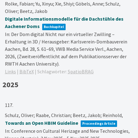
Rolke, Fabian; Yu, Xinyu; Xie, Shiyi; Göbels, Anne; Schulz,
Oliver; Beetz, Jakob
Digitale Informationsmodelle für die Dachstühle des
Aachener Doms
Buchkapitel
In:
Der Dom digital Nicht nur ein virtueller Zwilling –
Erhaltung in 3D / Herausgeber: Karlsverein-Dombauverein
Aachen,
Bd. 28,
S. 61–69,
VWB Media Service Verl.,
Aachen,
2026
, (Zweitveröffentlicht auf dem Publikationsserver der
RWTH Aachen University)
.
Links
|
BibTeX
|
Schlagwörter:
SpatioBRAG
2025
117.
Schulz, Oliver; Raabe, Christian; Beetz, Jakob; Reinhold,
Towards an Open HBIM Guideline
Proceedings Article
In:
Conference on Cultural Herizage and New Technologies,