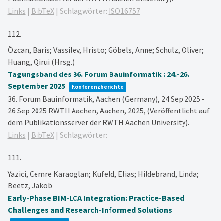
Links
|
BibTeX
|
Schlagwörter:
ISO16757
112.
Özcan, Baris; Vassilev, Hristo; Göbels, Anne; Schulz, Oliver;
Huang, Qirui (Hrsg.)
Tagungsband des 36. Forum Bauinformatik : 24.-26.
September 2025
Konferenzberichte
36. Forum Bauinformatik, Aachen (Germany), 24 Sep 2025 -
26 Sep 2025
RWTH Aachen,
Aachen,
2025
, (Veröffentlicht auf
dem Publikationsserver der RWTH Aachen University)
.
Links
|
BibTeX
|
Schlagwörter:
111.
Yazici, Cemre Karaoglan; Kufeld, Elias; Hildebrand, Linda;
Beetz, Jakob
Early-Phase BIM-LCA Integration: Practice-Based
Challenges and Research-Informed Solutions