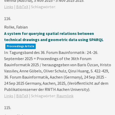
Vienna (Austria), 3 Nov 2025 - 5 Nov 2025
2025
.
Links
|
BibTeX
|
Schlagwörter:
116.
Rolke, Fabian
A system for querying spatial relations between
technical drawings and geometric data using SPARQL
Proceedings Article
In:
Tagungsband des 36. Forum Bauinformatik : 24.-26.
September 2025 = Proceedings of the 36th Forum
Bauinformatik 2025 / herausgegeben von Baris Özcan, Hristo
Vassilev, Anne Göbels, Oliver Schulz, Qirui Huang,
S. 422-429,
36. Forum Bauinformatik, Aachen (Germany), 24 Sep 2025 -
24 Sep 2025
Germany,
Aachen,
2025
, (Veröffentlicht auf dem
Publikationsserver der RWTH Aachen University)
.
Links
|
BibTeX
|
Schlagwörter:
Raumlink
115.