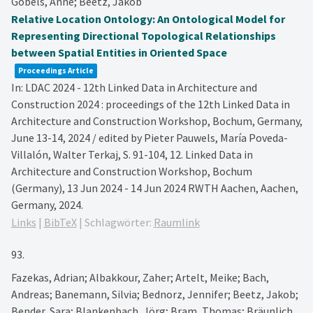
Göbels, Anne; Beetz, Jakob
Relative Location Ontology: An Ontological Model for
Representing Directional Topological Relationships
between Spatial Entities in Oriented Space
Proceedings Article
In:
LDAC 2024 - 12th Linked Data in Architecture and
Construction 2024 : proceedings of the 12th Linked Data in
Architecture and Construction Workshop, Bochum, Germany,
June 13-14, 2024 / edited by Pieter Pauwels, María Poveda-
Villalón, Walter Terkaj,
S. 91-104,
12. Linked Data in
Architecture and Construction Workshop, Bochum
(Germany), 13 Jun 2024 - 14 Jun 2024
RWTH Aachen,
Aachen,
Germany,
2024
.
Links
|
BibTeX
|
Schlagwörter:
Raumlink
93.
Fazekas, Adrian; Albakkour, Zaher; Artelt, Meike; Bach,
Andreas; Banemann, Silvia; Bednorz, Jennifer; Beetz, Jakob;
Bender, Sara; Blankenbach, Jörg; Bram, Thomas; Bräunlich,