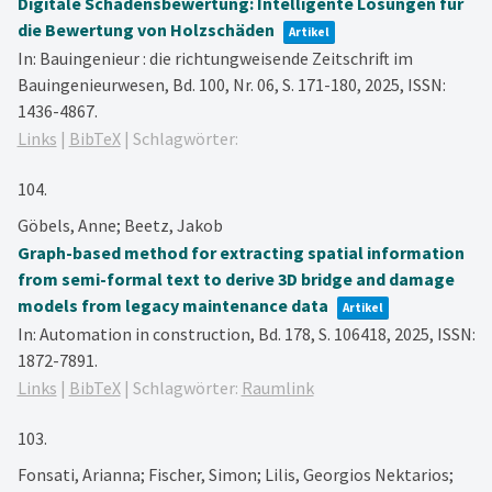
Digitale Schadensbewertung: Intelligente Lösungen für
die Bewertung von Holzschäden
Artikel
In:
Bauingenieur : die richtungweisende Zeitschrift im
Bauingenieurwesen,
Bd. 100,
Nr. 06,
S. 171-180,
2025
,
ISSN:
1436-4867
.
Links
|
BibTeX
|
Schlagwörter:
104.
Göbels, Anne; Beetz, Jakob
Graph-based method for extracting spatial information
from semi-formal text to derive 3D bridge and damage
models from legacy maintenance data
Artikel
In:
Automation in construction,
Bd. 178,
S. 106418,
2025
,
ISSN:
1872-7891
.
Links
|
BibTeX
|
Schlagwörter:
Raumlink
103.
Fonsati, Arianna; Fischer, Simon; Lilis, Georgios Nektarios;