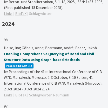
In:
Beton- und Stahlbetonbau,
S. 1-18,
2025
,
ISSN: 1437-1006
,
(First published: 18 December 2025)
.
Links
|
BibTeX
|
Schlagwörter:
2024
98.
Heise, Ina; Göbels, Anne; Borrmann, André; Beetz, Jakob
Enabling Comprehensive Querying of Road and Civil
Structure Data using Graph-based Methods
Proceedings Article
In:
Proceedings of the 41st International Conference of CIB
W78, Marrakech, Morocco, 2-3 October,
S. 10 Seiten,
41.
International Conference of CIB W78, Marrakech (Morocco),
2 Oct 2024 - 3 Oct 2024
2024
.
Links
|
BibTeX
|
Schlagwörter:
Raumlink
97.