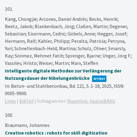
101.
Kang, Chongjie; Arcones, Daniel Andrés; Becks, Henrik;
Beetz, Jakob; Blankenbach, Jörg; Claßen, Martin; Degener,
Sebastian; Eisermann, Cedric; Göbels, Anne; Hegger, Josef;
Hermann, Ralf; Kähler, Philipp; Peralta, Patricia; Petryna,
Yuri; Schnellenbach-Held, Martina; Schulz, Oliver; Smarsly,
Kay; Sönmez, Mehmet Fatih; Sprenger, Bjarne; Unger, Jörg F.;
Vassilev, Hristo; Weiser, Martin; Marx, Steffen
Intelligente digitale Methoden zur Verlängerung der
Nutzungsdauer der Nibelungenbrücke
Artikel
In:
Beton- und Stahlbetonbau,
Bd. 121,
S. 1-18,
2025
,
ISSN:
0005-9900
.
Links
|
BibTeX
|
Schlagwörter:
Raumlink
,
SpatioBRAG
100.
Braumann, Johannes
Creative robotics : robots for skill digitization