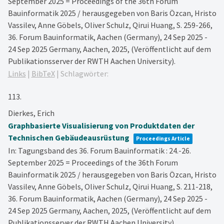
September 2025 = Proceedings of the 36th Forum
Bauinformatik 2025 / herausgegeben von Baris Özcan, Hristo
Vassilev, Anne Göbels, Oliver Schulz, Qirui Huang,
S. 259-266,
36. Forum Bauinformatik, Aachen (Germany), 24 Sep 2025 -
24 Sep 2025
Germany,
Aachen,
2025
, (Veröffentlicht auf dem
Publikationsserver der RWTH Aachen University)
.
Links
|
BibTeX
|
Schlagwörter:
113.
Dierkes, Erich
Graphbasierte Visualisierung von Produktdaten der
Technischen Gebäudeausrüstung
Proceedings Article
In:
Tagungsband des 36. Forum Bauinformatik : 24.-26.
September 2025 = Proceedings of the 36th Forum
Bauinformatik 2025 / herausgegeben von Baris Özcan, Hristo
Vassilev, Anne Göbels, Oliver Schulz, Qirui Huang,
S. 211-218,
36. Forum Bauinformatik, Aachen (Germany), 24 Sep 2025 -
24 Sep 2025
Germany,
Aachen,
2025
, (Veröffentlicht auf dem
Publikationsserver der RWTH Aachen University)
.