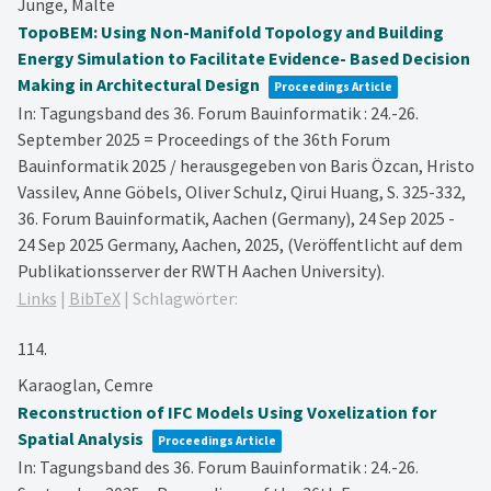
Junge, Malte
TopoBEM: Using Non-Manifold Topology and Building
Energy Simulation to Facilitate Evidence- Based Decision
Making in Architectural Design
Proceedings Article
In:
Tagungsband des 36. Forum Bauinformatik : 24.-26.
September 2025 = Proceedings of the 36th Forum
Bauinformatik 2025 / herausgegeben von Baris Özcan, Hristo
Vassilev, Anne Göbels, Oliver Schulz, Qirui Huang,
S. 325-332,
36. Forum Bauinformatik, Aachen (Germany), 24 Sep 2025 -
24 Sep 2025
Germany,
Aachen,
2025
, (Veröffentlicht auf dem
Publikationsserver der RWTH Aachen University)
.
Links
|
BibTeX
|
Schlagwörter:
114.
Karaoglan, Cemre
Reconstruction of IFC Models Using Voxelization for
Spatial Analysis
Proceedings Article
In:
Tagungsband des 36. Forum Bauinformatik : 24.-26.