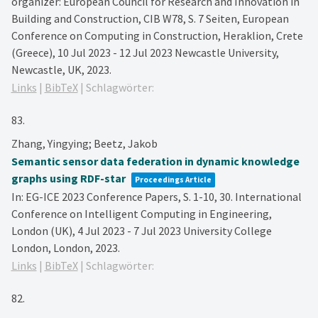
organizer: European Council for Research and Innovation in
Building and Construction, CIB W78,
S. 7 Seiten,
European
Conference on Computing in Construction, Heraklion, Crete
(Greece), 10 Jul 2023 - 12 Jul 2023
Newcastle University,
Newcastle, UK,
2023
.
Links
|
BibTeX
|
Schlagwörter:
83.
Zhang, Yingying; Beetz, Jakob
Semantic sensor data federation in dynamic knowledge
graphs using RDF-star
Proceedings Article
In:
EG-ICE 2023 Conference Papers,
S. 1-10,
30. International
Conference on Intelligent Computing in Engineering,
London (UK), 4 Jul 2023 - 7 Jul 2023
University College
London,
London,
2023
.
Links
|
BibTeX
|
Schlagwörter:
82.