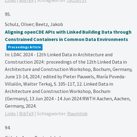
Links
|
BibTeX
|
Schlagwörter:
ISO16757
95.
Schulz, Oliver; Beetz, Jakob
Aligning openCDE APIs with Linked Building Data through
Constrained Containers in Common Data Environments
Proceedings Article
In:
LDAC 2024 - 12th Linked Data in Architecture and
Construction 2024 : proceedings of the 12th Linked Data in
Architecture and Construction Workshop, Bochum, Germany,
June 13-14, 2024 / edited by Pieter Pauwels, María Poveda-
Villalón, Walter Terkaj,
S. 105-117,
12. Linked Data in
Architecture and Construction Workshop, Bochum
(Germany), 13 Jun 2024 - 14 Jun 2024
RWTH Aachen,
Aachen,
Germany,
2024
.
Links
|
BibTeX
|
Schlagwörter:
Raumlink
94.