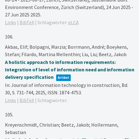
Environment Conference, Zürich (Switzerland), 24 Jun 2025 -
27 Jun 2025
2025
.
Links
|
BibTeX
|
Schlagwörter:
eLCA
106.
Akbas, Elif; Bolpagni, Marzia; Borrmann, André; Boeykens,
Stefan; Filardo, Martina Mellenthin; Liu, Liu; Beetz, Jakob
A holistic approach to information requirements:
Integration of level of information need and information
delivery specification
Artikel
In:
Journal of information technology in construction,
Bd.
30,
S. 731-744,
2025
,
ISSN: 1874-4753
.
Links
|
BibTeX
|
Schlagwörter:
105.
Kreyenschmidt, Christian; Beetz, Jakob; Hollermann,
Sebastian