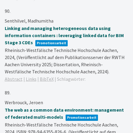
90.
Senthilvel, Madhumitha
Linking and managing heterogeneous data using
information containers : leveraging linked data for BIM
Stage 3 CDEs
Promotionsarbeit
Rheinisch-Westfälische Technische Hochschule Aachen,
2024
, (Veröffentlicht auf dem Publikationsserver der RWTH
Aachen University 2025; Dissertation, Rheinisch-
Westfälische Technische Hochschule Aachen, 2024)
.
Abstract
|
Links
|
BibTeX
|
Schlagwörter:
89.
Werbrouck, Jeroen
The web as a common data environment: management
of federated multi-models
Promotionsarbeit
Rheinisch-Westfälische Technische Hochschule Aachen,
2024
,
ISBN: 978-94-6355-826-6
, (Veröffentlicht auf dem