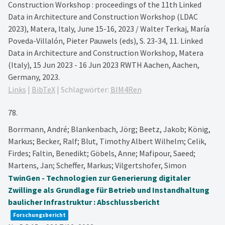
Construction Workshop : proceedings of the 11th Linked
Data in Architecture and Construction Workshop (LDAC
2023), Matera, Italy, June 15-16, 2023 / Walter Terkaj, María
Poveda-Villalón, Pieter Pauwels (eds),
S. 23-34,
11. Linked
Data in Architecture and Construction Workshop, Matera
(Italy), 15 Jun 2023 - 16 Jun 2023
RWTH Aachen,
Aachen,
Germany,
2023
.
Links
|
BibTeX
|
Schlagwörter:
BIM4Ren
78.
Borrmann, André; Blankenbach, Jörg; Beetz, Jakob; König,
Markus; Becker, Ralf; Blut, Timothy Albert Wilhelm; Celik,
Firdes; Faltin, Benedikt; Göbels, Anne; Mafipour, Saeed;
Martens, Jan; Scheffer, Markus; Vilgertshofer, Simon
TwinGen - Technologien zur Generierung digitaler
Zwillinge als Grundlage für Betrieb und Instandhaltung
baulicher Infrastruktur : Abschlussbericht
Forschungsbericht