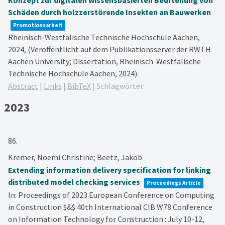
Konzept zur digitalen wissensbasierten Beurteilung von
Schäden durch holzzerstörende Insekten an Bauwerken
Promotionsarbeit
Rheinisch-Westfälische Technische Hochschule Aachen,
2024
, (Veröffentlicht auf dem Publikationsserver der RWTH
Aachen University; Dissertation, Rheinisch-Westfälische
Technische Hochschule Aachen, 2024)
.
Abstract
|
Links
|
BibTeX
|
Schlagwörter:
2023
86.
Kremer, Noemi Christine; Beetz, Jakob
Extending information delivery specification for linking
distributed model checking services
Proceedings Article
In:
Proceedings of 2023 European Conference on Computing
in Construction $&$ 40th International CIB W78 Conference
on Information Technology for Construction : July 10-12,