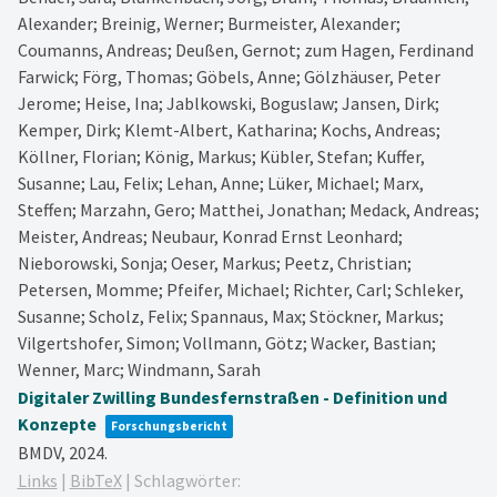
Alexander; Breinig, Werner; Burmeister, Alexander;
Coumanns, Andreas; Deußen, Gernot; zum Hagen, Ferdinand
Farwick; Förg, Thomas; Göbels, Anne; Gölzhäuser, Peter
Jerome; Heise, Ina; Jablkowski, Boguslaw; Jansen, Dirk;
Kemper, Dirk; Klemt-Albert, Katharina; Kochs, Andreas;
Köllner, Florian; König, Markus; Kübler, Stefan; Kuffer,
Susanne; Lau, Felix; Lehan, Anne; Lüker, Michael; Marx,
Steffen; Marzahn, Gero; Matthei, Jonathan; Medack, Andreas;
Meister, Andreas; Neubaur, Konrad Ernst Leonhard;
Nieborowski, Sonja; Oeser, Markus; Peetz, Christian;
Petersen, Momme; Pfeifer, Michael; Richter, Carl; Schleker,
Susanne; Scholz, Felix; Spannaus, Max; Stöckner, Markus;
Vilgertshofer, Simon; Vollmann, Götz; Wacker, Bastian;
Wenner, Marc; Windmann, Sarah
Digitaler Zwilling Bundesfernstraßen - Definition und
Konzepte
Forschungsbericht
BMDV,
2024
.
Links
|
BibTeX
|
Schlagwörter: