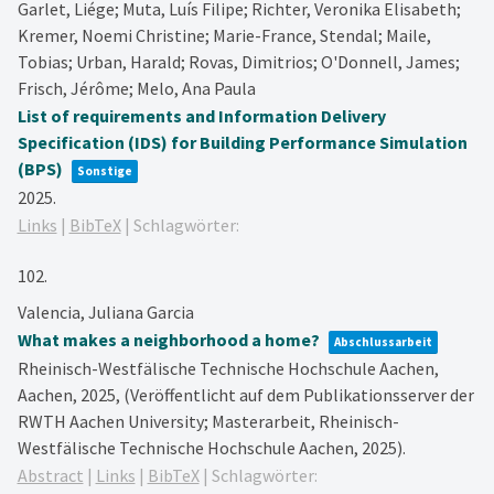
Garlet, Liége; Muta, Luís Filipe; Richter, Veronika Elisabeth;
Kremer, Noemi Christine; Marie-France, Stendal; Maile,
Tobias; Urban, Harald; Rovas, Dimitrios; O'Donnell, James;
Frisch, Jérôme; Melo, Ana Paula
List of requirements and Information Delivery
Specification (IDS) for Building Performance Simulation
(BPS)
Sonstige
2025
.
Links
|
BibTeX
|
Schlagwörter:
102.
Valencia, Juliana Garcia
What makes a neighborhood a home?
Abschlussarbeit
Rheinisch-Westfälische Technische Hochschule Aachen,
Aachen,
2025
, (Veröffentlicht auf dem Publikationsserver der
RWTH Aachen University; Masterarbeit, Rheinisch-
Westfälische Technische Hochschule Aachen, 2025)
.
Abstract
|
Links
|
BibTeX
|
Schlagwörter: