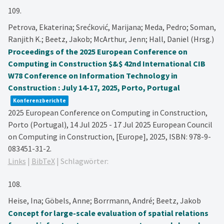
109.
Petrova, Ekaterina; Srećković, Marijana; Meda, Pedro; Soman,
Ranjith K.; Beetz, Jakob; McArthur, Jenn; Hall, Daniel (Hrsg.)
Proceedings of the 2025 European Conference on
Computing in Construction $&$ 42nd International CIB
W78 Conference on Information Technology in
Construction : July 14-17, 2025, Porto, Portugal
Konferenzberichte
2025 European Conference on Computing in Construction,
Porto (Portugal), 14 Jul 2025 - 17 Jul 2025
European Council
on Computing in Construction,
[Europe],
2025
,
ISBN: 978-9-
083451-31-2
.
Links
|
BibTeX
|
Schlagwörter:
108.
Heise, Ina; Göbels, Anne; Borrmann, André; Beetz, Jakob
Concept for large-scale evaluation of spatial relations