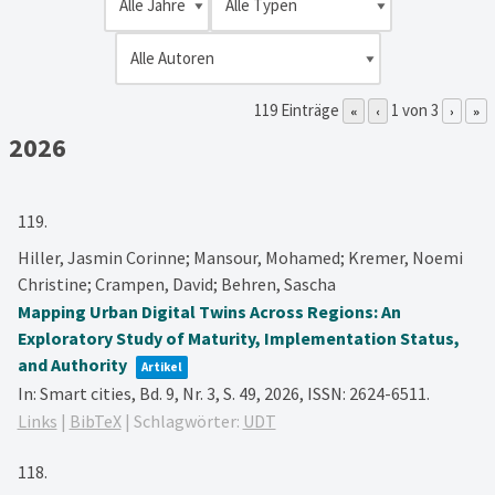
119 Einträge
1 von 3
«
‹
›
»
2026
119.
Hiller, Jasmin Corinne; Mansour, Mohamed; Kremer, Noemi
Christine; Crampen, David; Behren, Sascha
Mapping Urban Digital Twins Across Regions: An
Exploratory Study of Maturity, Implementation Status,
and Authority
Artikel
In:
Smart cities,
Bd. 9,
Nr. 3,
S. 49,
2026
,
ISSN: 2624-6511
.
Links
|
BibTeX
|
Schlagwörter:
UDT
118.