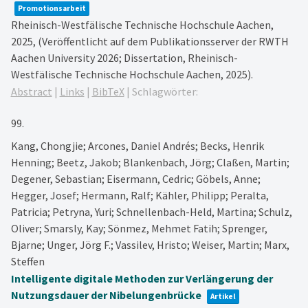
Promotionsarbeit
Rheinisch-Westfälische Technische Hochschule Aachen,
2025
, (Veröffentlicht auf dem Publikationsserver der RWTH
Aachen University 2026; Dissertation, Rheinisch-
Westfälische Technische Hochschule Aachen, 2025)
.
Abstract
|
Links
|
BibTeX
|
Schlagwörter:
99.
Kang, Chongjie; Arcones, Daniel Andrés; Becks, Henrik
Henning; Beetz, Jakob; Blankenbach, Jörg; Claßen, Martin;
Degener, Sebastian; Eisermann, Cedric; Göbels, Anne;
Hegger, Josef; Hermann, Ralf; Kähler, Philipp; Peralta,
Patricia; Petryna, Yuri; Schnellenbach-Held, Martina; Schulz,
Oliver; Smarsly, Kay; Sönmez, Mehmet Fatih; Sprenger,
Bjarne; Unger, Jörg F.; Vassilev, Hristo; Weiser, Martin; Marx,
Steffen
Intelligente digitale Methoden zur Verlängerung der
Nutzungsdauer der Nibelungenbrücke
Artikel