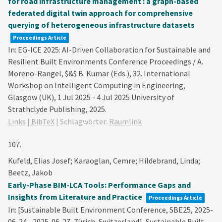
for road infrastructure management : a graph-based
federated digital twin approach for comprehensive
querying of heterogeneous infrastructure datasets
Proceedings Article
In:
EG-ICE 2025: AI-Driven Collaboration for Sustainable and
Resilient Built Environments Conference Proceedings / A.
Moreno-Rangel, $&$ B. Kumar (Eds.),
32. International
Workshop on Intelligent Computing in Engineering,
Glasgow (UK), 1 Jul 2025 - 4 Jul 2025
University of
Strathclyde Publishing,
2025
.
Links
|
BibTeX
|
Schlagwörter:
Raumlink
107.
Kufeld, Elias Josef; Karaoglan, Cemre; Hildebrand, Linda;
Beetz, Jakob
Early-Phase BIM-LCA Tools: Performance Gaps and
Insights from Literature and Practice
Proceedings Article
In:
[Sustainable Built Environment Conference, SBE25, 2025-
06-24 - 2025-06-27, Zürich, Switzerland],
Sustainable Built