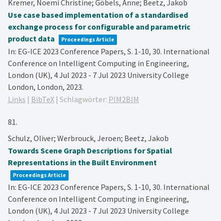
Kremer, Noemi Christine; Göbels, Anne; Beetz, Jakob
Use case based implementation of a standardised
exchange process for configurable and parametric
product data
Proceedings Article
In:
EG-ICE 2023 Conference Papers,
S. 1-10,
30. International
Conference on Intelligent Computing in Engineering,
London (UK), 4 Jul 2023 - 7 Jul 2023
University College
London,
London,
2023
.
Links
|
BibTeX
|
Schlagwörter:
PIM2BIM
81.
Schulz, Oliver; Werbrouck, Jeroen; Beetz, Jakob
Towards Scene Graph Descriptions for Spatial
Representations in the Built Environment
Proceedings Article
In:
EG-ICE 2023 Conference Papers,
S. 1-10,
30. International
Conference on Intelligent Computing in Engineering,
London (UK), 4 Jul 2023 - 7 Jul 2023
University College