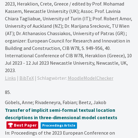
2023, Heraklion, Crete, Greece / edited by Prof. Mohamad
Kassem, Newcastle University (UK); Assoc. Prof. Lavinia
Chiara Tagliabue, University of Turin (IT); Prof. Robert Amor,
University of Auckland (NZ); Dr. Marijana Sreckovic, TU Wien
(AT); Dr. Athanasios Chassiakos, University of Patras (GR) ;
organizer: European Council for Research and Innovation in
Building and Construction, CIB W78,
S. 949-956,
40.
International Conference of CIB W78, Heraklion (Greece), 10
Jul 2023 - 12 Jul 2023
Newcastle University,
Newcastle, UK,
2023
.
Links
|
BibTeX
|
Schlagwörter:
MoodleModelChecker
85.
Göbels, Anne; Rivadeneyra, Fabian; Beetz, Jakob
Transfer of implicit semi-formal textual location
descriptions in three-dimensional model contexts
Best Paper
Proceedings Article
In:
Proceedings of the 2023 European Conference on