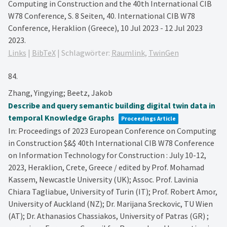
Computing in Construction and the 40th International CIB
W78 Conference,
S. 8 Seiten,
40. International CIB W78
Conference, Heraklion (Greece), 10 Jul 2023 - 12 Jul 2023
2023
.
Links
|
BibTeX
|
Schlagwörter:
Raumlink
,
TwinGen
84.
Zhang, Yingying; Beetz, Jakob
Describe and query semantic building digital twin data in
temporal Knowledge Graphs
Proceedings Article
In:
Proceedings of 2023 European Conference on Computing
in Construction $&$ 40th International CIB W78 Conference
on Information Technology for Construction : July 10-12,
2023, Heraklion, Crete, Greece / edited by Prof. Mohamad
Kassem, Newcastle University (UK); Assoc. Prof. Lavinia
Chiara Tagliabue, University of Turin (IT); Prof. Robert Amor,
University of Auckland (NZ); Dr. Marijana Sreckovic, TU Wien
(AT); Dr. Athanasios Chassiakos, University of Patras (GR) ;