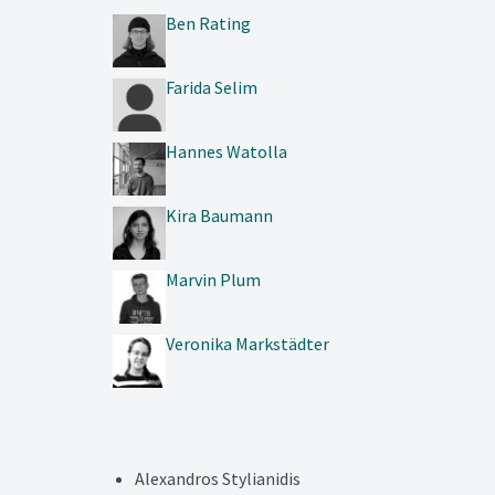
Ben Rating
Farida Selim
Hannes Watolla
Kira Baumann
Marvin Plum
Veronika Markstädter
Alexandros Stylianidis