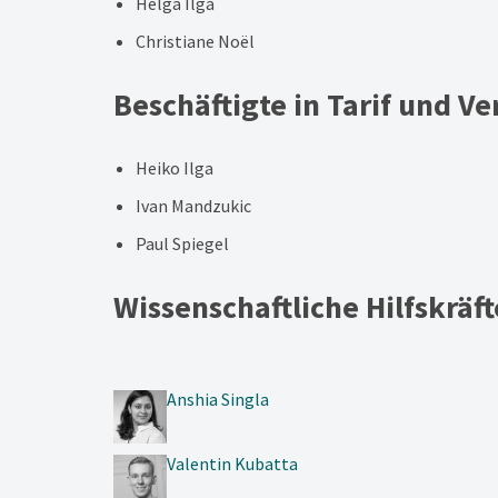
Helga Ilga
Christiane Noël
Beschäftigte in Tarif und V
Heiko Ilga
Ivan Mandzukic
Paul Spiegel
Wissenschaftliche Hilfskräft
Anshia Singla
Valentin Kubatta