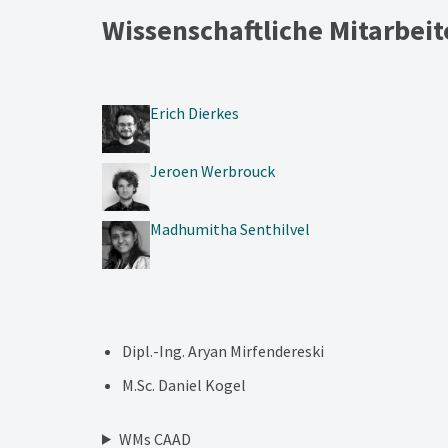
Wissenschaftliche Mitarbeit
Erich Dierkes
Jeroen Werbrouck
Madhumitha Senthilvel
Dipl.-Ing. Aryan Mirfendereski
M.Sc. Daniel Kogel
WMs CAAD