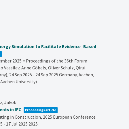
rgy Simulation to Facilitate Evidence- Based
e
tember 2025 = Proceedings of the 36th Forum
 Vassilev, Anne Göbels, Oliver Schulz, Qirui
y), 24 Sep 2025 - 24 Sep 2025
Germany,
Aachen,
 Aachen University)
.
tz, Jakob
nts in IFC
Proceedings Article
ting in Construction,
2025 European Conference
5 - 17 Jul 2025
2025
.