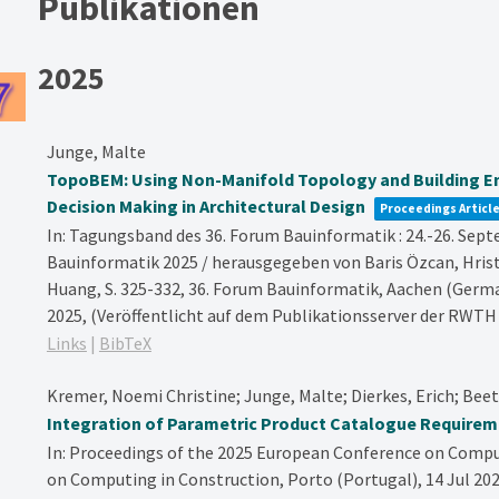
Publikationen
2025
Junge, Malte
TopoBEM: Using Non-Manifold Topology and Building Ene
Decision Making in Architectural Design
Proceedings Articl
In:
Tagungsband des 36. Forum Bauinformatik : 24.-26. Sep
Bauinformatik 2025 / herausgegeben von Baris Özcan, Hristo
Huang,
S. 325-332,
36. Forum Bauinformatik, Aachen (German
2025
, (Veröffentlicht auf dem Publikationsserver der RWTH
Links
|
BibTeX
Kremer, Noemi Christine; Junge, Malte; Dierkes, Erich; Bee
Integration of Parametric Product Catalogue Requireme
In:
Proceedings of the 2025 European Conference on Compu
on Computing in Construction, Porto (Portugal), 14 Jul 202