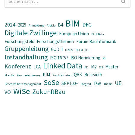
BIM
2024
DFG
2025
B4
Anmeldung
Article
Digitale Zwillinge
European Union
FAIR Data
Forschungsfeld
Forschungsthemen
Forum Bauinformatik
Gruppenleitung
GUD II
H2020
HBIM
ILC
Instandhaltung
ISO 16757
ISO Normierung
KI
Linked Data
Konferenz
LCA
M2
Master
M1
M3
PIM
QVK
Research
Moodle
Parametrisierung
Produktdaten
SoSe
UE
SPP100+
TGA
Research Data Management
Stegreif
Thesis
WiSe
ZukunftBau
VO