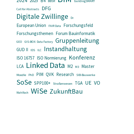
2024
2025
B4
BBSR
buildingSMART
DFG
Call for Abstracts
Digitale Zwillinge
Dr.
European Union
Forschungsfeld
FAIR Data
Forschungsthemen
Forum Bauinformatik
Gruppenleitung
GEO
GIS-BOX: Data Factory
Instandhaltung
GUD II
IDS
ILC
Konferenz
ISO 16757
ISO Normierung
Linked Data
LCA
M2
Master
M3
PIM
QVK
Research
Moodle
PhD
SIB-Bauwerke
SoSe
UE
VO
SPP100+
TGA
Straßenwesen
WiSe
ZukunftBau
Wahlfach