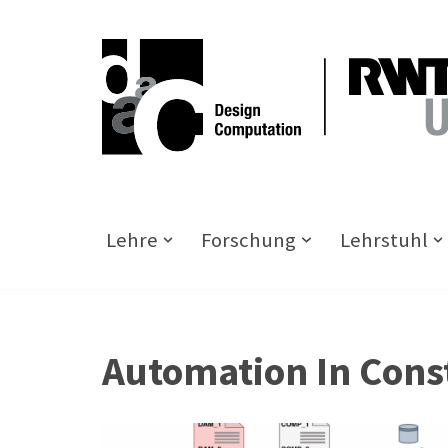
Zum
Inhalt
springen
Lehre
Forschung
Lehrstuhl
Automation In Cons