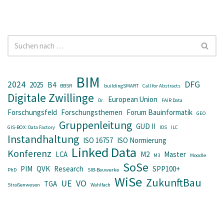
BIM
2024
DFG
2025
B4
BBSR
buildingSMART
Call for Abstracts
Digitale Zwillinge
European Union
Dr.
FAIR Data
Forschungsfeld
Forschungsthemen
Forum Bauinformatik
GEO
Gruppenleitung
GUD II
GIS-BOX: Data Factory
IDS
ILC
Instandhaltung
ISO 16757
ISO Normierung
Linked Data
Konferenz
LCA
M2
Master
M3
Moodle
SoSe
PIM
QVK
Research
SPP100+
PhD
SIB-Bauwerke
WiSe
ZukunftBau
UE
VO
TGA
Straßenwesen
Wahlfach