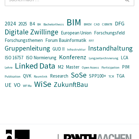
BIM
2024
DFG
2025
B4
BA
Bachelorthesis
BMDV
CAD
CIBW78
Digitale Zwillinge
European Union
Forschungsfeld
Forschungsthemen
Forum Bauinformatik
FP7
Gruppenleitung
Instandhaltung
GUD II
Infrastruktur
Konferenz
ISO 16757
ISO Normierung
LCA
Langzeitarchivierung
Linked Data
M2
Master
PIM
Lehre
Open Access
Participation
SoSe
QVK
Research
SPP100+
TGA
Publication
Raumlink
TCR
WiSe
ZukunftBau
UE
VO
WF Ma