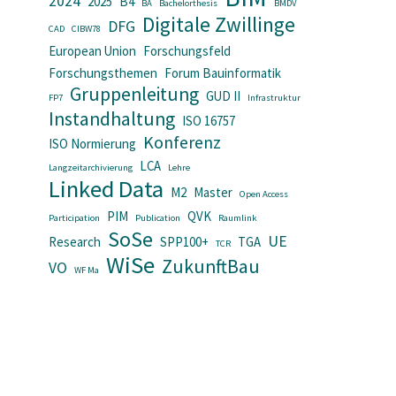
2024
2025
B4
BA
Bachelorthesis
BMDV
Digitale Zwillinge
DFG
CAD
CIBW78
European Union
Forschungsfeld
Forschungsthemen
Forum Bauinformatik
Gruppenleitung
GUD II
FP7
Infrastruktur
Instandhaltung
ISO 16757
Konferenz
ISO Normierung
LCA
Langzeitarchivierung
Lehre
Linked Data
M2
Master
Open Access
PIM
QVK
Participation
Publication
Raumlink
SoSe
UE
Research
SPP100+
TGA
TCR
WiSe
ZukunftBau
VO
WF Ma