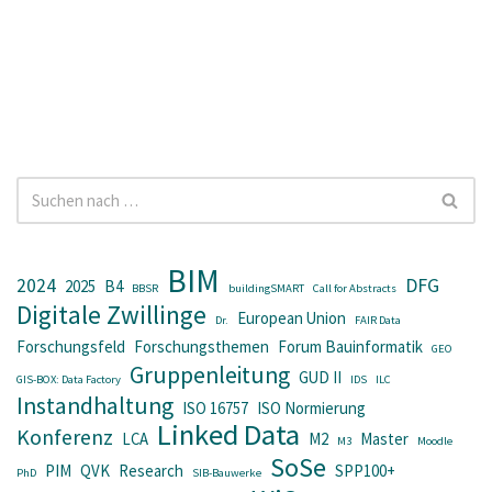
BIM
2024
DFG
2025
B4
BBSR
buildingSMART
Call for Abstracts
Digitale Zwillinge
European Union
Dr.
FAIR Data
Forschungsfeld
Forschungsthemen
Forum Bauinformatik
GEO
Gruppenleitung
GUD II
GIS-BOX: Data Factory
IDS
ILC
Instandhaltung
ISO 16757
ISO Normierung
Linked Data
Konferenz
LCA
M2
Master
M3
Moodle
SoSe
PIM
QVK
Research
SPP100+
PhD
SIB-Bauwerke