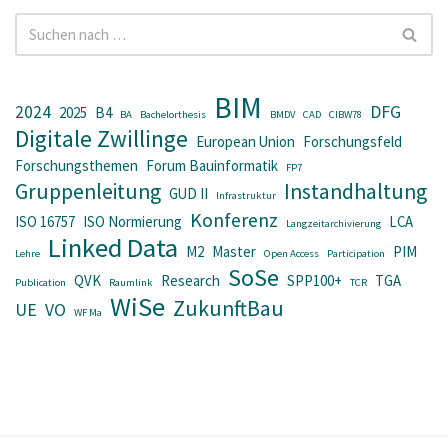
BIM
2024
DFG
2025
B4
BA
Bachelorthesis
BMDV
CAD
CIBW78
Digitale Zwillinge
European Union
Forschungsfeld
Forschungsthemen
Forum Bauinformatik
FP7
Gruppenleitung
Instandhaltung
GUD II
Infrastruktur
Konferenz
ISO 16757
ISO Normierung
LCA
Langzeitarchivierung
Linked Data
M2
Master
PIM
Lehre
Open Access
Participation
SoSe
QVK
Research
SPP100+
TGA
Publication
Raumlink
TCR
WiSe
ZukunftBau
UE
VO
WF Ma