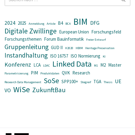
BIM
2024
DFG
2025
B4
Anmeldung
Article
BCA
Digitale Zwillinge
European Union
Forschungsfeld
Forschungsthemen
Forum Bauinformatik
Freier Entwurf
Gruppenleitung
GUD II
H2020
HBIM
Heritage Preservation
Instandhaltung
ISO 16757
ISO Normierung
KI
Linked Data
Konferenz
LCA
M2
Master
LDAC
M1
PIM
QVK
Research
Parametrisierung
Produktdaten
SoSe
UE
SPP100+
TGA
Research Data Management
Stegreif
Thesis
WiSe
ZukunftBau
VO