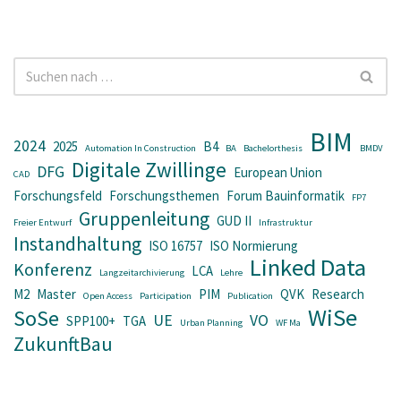
BIM
2024
2025
B4
Automation In Construction
BA
Bachelorthesis
BMDV
Digitale Zwillinge
DFG
European Union
CAD
Forschungsfeld
Forschungsthemen
Forum Bauinformatik
FP7
Gruppenleitung
GUD II
Freier Entwurf
Infrastruktur
Instandhaltung
ISO 16757
ISO Normierung
Linked Data
Konferenz
LCA
Langzeitarchivierung
Lehre
M2
Master
PIM
QVK
Research
Open Access
Participation
Publication
WiSe
SoSe
UE
VO
SPP100+
TGA
Urban Planning
WF Ma
ZukunftBau