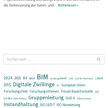
die Verbesserung der Daten- und…
Weiterlesen »
BIM
2024
2025
B4
BBSR
buildingSMART
CAD
Call for Abstracts
CIBW78
Digitale Zwillinge
DFG
European Union
Dr.
Forschungsfeld
Forschungsthemen
Forum Bauinformatik
GEO
Gruppenleitung
GUD II
GIS-BOX: Data Factory
Infrastruktur
Instandhaltung
ISO 16757
ISO Normierung