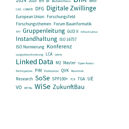
2024
2025
B4
BA
Bachelorthesis
BMDV
Digitale Zwillinge
DFG
CAD
CIBW78
European Union
Forschungsfeld
Forschungsthemen
Forum Bauinformatik
Gruppenleitung
GUD II
FP7
Infrastruktur
Instandhaltung
ISO 16757
Konferenz
ISO Normierung
LCA
Langzeitarchivierung
Lehre
Linked Data
M2
Master
Open Access
PIM
QVK
Participation
Publication
Raumlink
SoSe
UE
Research
SPP100+
TGA
TCR
WiSe
ZukunftBau
VO
WF Ma